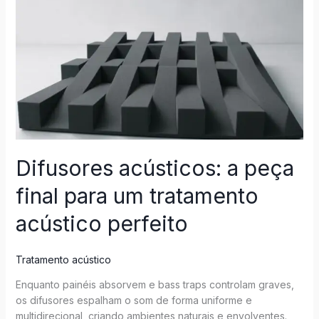
a
peça
final
para
um
tratamento
acústico
perfeito
Difusores acústicos: a peça
final para um tratamento
acústico perfeito
Tratamento acústico
Enquanto painéis absorvem e bass traps controlam graves,
os difusores espalham o som de forma uniforme e
multidirecional, criando ambientes naturais e envolventes.