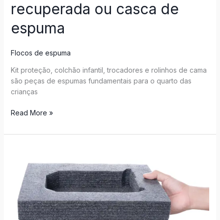
recuperada ou casca de
espuma
Flocos de espuma
Kit proteção, colchão infantil, trocadores e rolinhos de cama
são peças de espumas fundamentais para o quarto das
crianças
Read More »
Espumas
para
embalagens:
saiba
quais
são
os