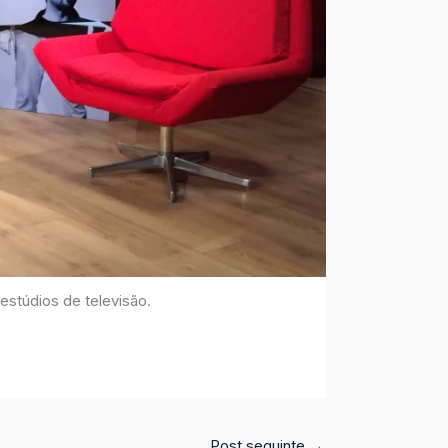
stúdios de televisão.
Post seguinte
→