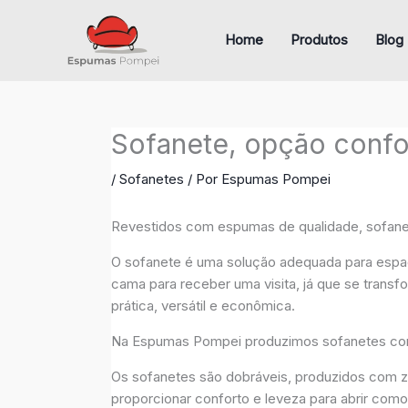
Ir
para
Home
Produtos
Blog
o
conteúdo
Sofanete, opção confor
/
Sofanetes
/ Por
Espumas Pompei
Revestidos com espumas de qualidade, sofane
O sofanete é uma solução adequada para espa
cama para receber uma visita, já que se trans
prática, versátil e econômica.
Na Espumas Pompei produzimos sofanetes com v
Os sofanetes são dobráveis, produzidos com z
proporcionar conforto e leveza para abrir com