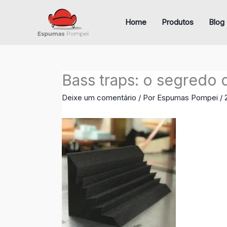
Ir
para
Home
Produtos
Blog
o
conteúdo
Bass traps: o segredo 
Deixe um comentário
/ Por
Espumas Pompei
/