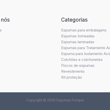
 nós
Categorias
s
Espumas para embalagens
Espumas torneadas
Espumas laminadas
Espumas para Tratamento A
Espuma para Isolamento Acú
Colchões e colchonetes
Flocos de espumas
Revestimento
Kit proteção
Copyright © 2026 Espumas Pompei