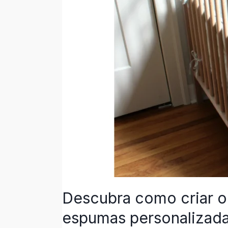
seu
bebê
usando
peças
de
espumas
personalizadas
Descubra como criar o
espumas personalizad