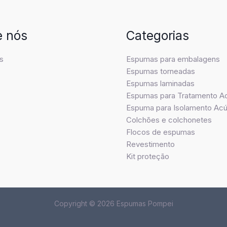
e nós
Categorias
s
Espumas para embalagens
Espumas torneadas
Espumas laminadas
Espumas para Tratamento A
Espuma para Isolamento Acú
Colchões e colchonetes
Flocos de espumas
Revestimento
Kit proteção
Copyright © 2026 Espumas Pompei