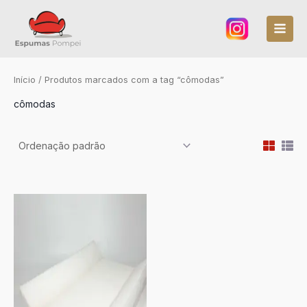
Ir
para
o
conteúdo
Início
/ Produtos marcados com a tag “cômodas”
cômodas