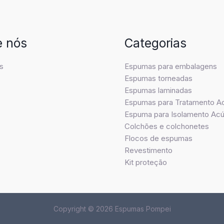
e nós
Categorias
s
Espumas para embalagens
Espumas torneadas
Espumas laminadas
Espumas para Tratamento A
Espuma para Isolamento Acú
Colchões e colchonetes
Flocos de espumas
Revestimento
Kit proteção
Copyright © 2026 Espumas Pompei