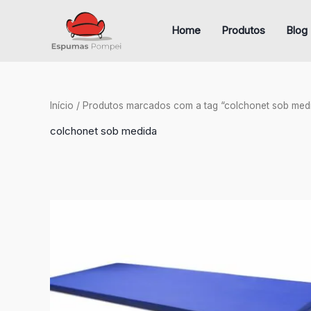
Ir
para
Home
Produtos
Blog
o
conteúdo
Início
/ Produtos marcados com a tag “colchonet sob med
colchonet sob medida